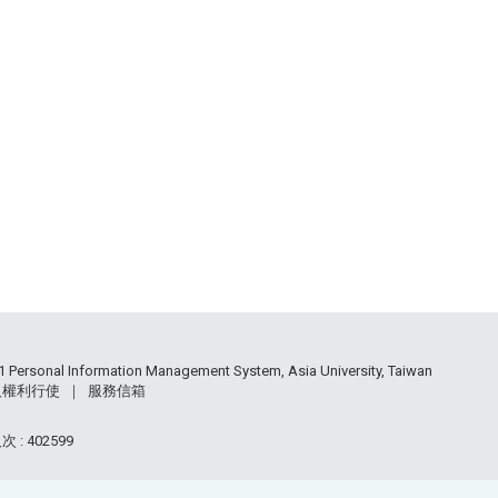
 Personal Information Management System, Asia University, Taiwan
人權利行使
｜
服務信箱
 : 402599