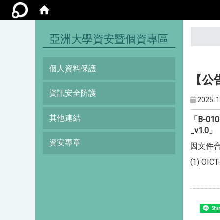
:::
亞洲大學資安暨個資專區
個人資料保護
【公告
資訊安全防護
2025-1
其他連結
「B-0
_v1.0」
資安專章
因文件合
(1) O
Shar