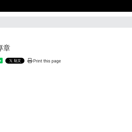
專章
Print this page
e