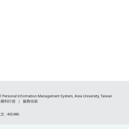
 Personal Information Management System, Asia University, Taiwan
人權利行使
｜
服務信箱
 : 402486