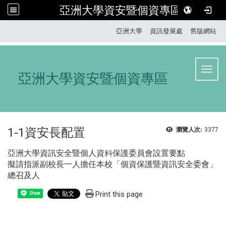
亞洲大學資安暨個資專區
:::
亞洲大學
資訊發展處
舊版網站
Toggl
亞洲大學資安暨個資專區
1-1資安長配置
瀏覽人次:
3377
亞洲大學資訊安全暨個人資料保護委員會設置要點
擬請指派副校長一人擔任本校「個資保護暨資訊安全委會」
總召及人
Print this page
Share